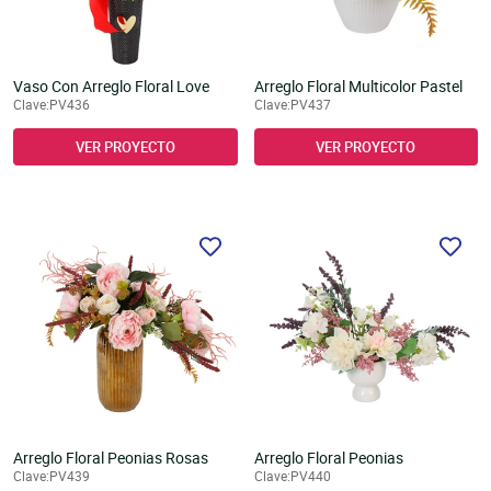
Unicel
Velas y Portavelas
móvil
Productos para Personalización
Quinqués
Manualidades Navideñas
Vaso Con Arreglo Floral Love
Arreglo Floral Multicolor Pastel
Clave:PV436
Clave:PV437
VER PROYECTO
VER PROYECTO
Arreglo Floral Peonias Rosas
Arreglo Floral Peonias
Clave:PV439
Clave:PV440