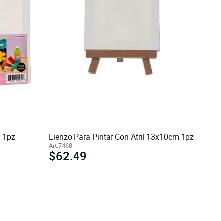
 1pz
Lienzo Para Pintar Con Atril 13x10cm 1pz
Art.7468
Precio
$62.49
habitual