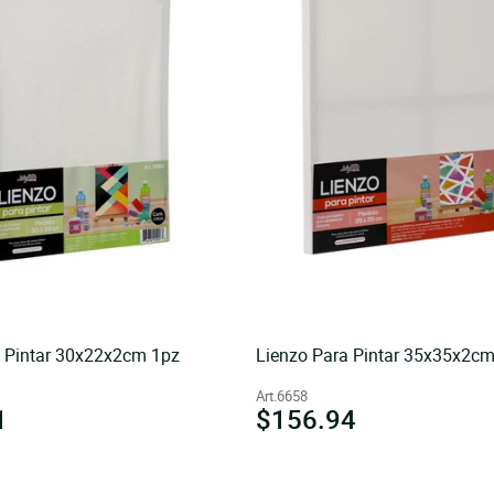
a Pintar 30x22x2cm 1pz
Lienzo Para Pintar 35x35x2cm
Art.6658
1
Precio
$156.94
l
habitual