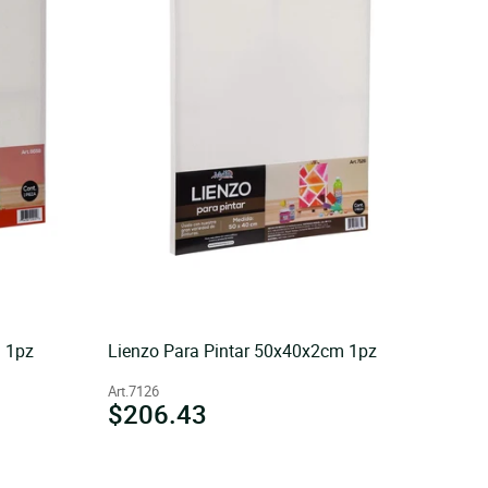
 1pz
Lienzo Para Pintar 50x40x2cm 1pz
Art.7126
Precio
$206.43
habitual