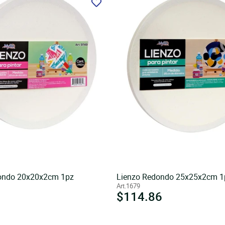
ondo 20x20x2cm 1pz
Lienzo Redondo 25x25x2cm 1
Art.1679
Precio
$114.86
l
habitual