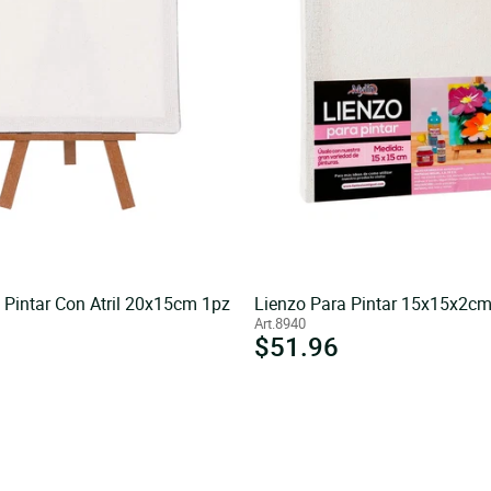
 Pintar Con Atril 20x15cm 1pz
Lienzo Para Pintar 15x15x2cm
Art.8940
Precio
$51.96
l
habitual