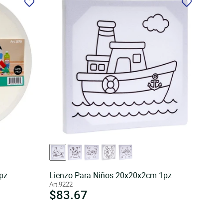
pz
Lienzo Para Niños 20x20x2cm 1pz
Art.9222
Precio
$83.67
habitual