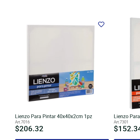
Lienzo Para Pintar 40x40x2cm 1pz
Lienzo Par
Art.7016
Art.7301
Precio
$206.32
Precio
$152.3
habitual
habitua