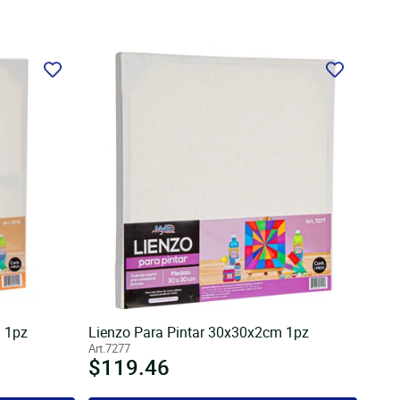
 1pz
Lienzo Para Pintar 30x30x2cm 1pz
Art.7277
Precio
$119.46
habitual