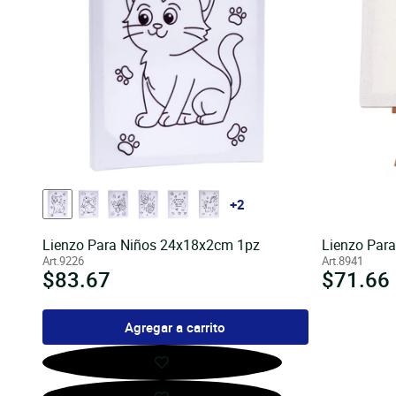
+2
Lienzo Para Niños 24x18x2cm 1pz
Lienzo Para
Art.9226
Art.8941
Precio
$83.67
Precio
$71.66
habitual
habitua
Agregar a carrito