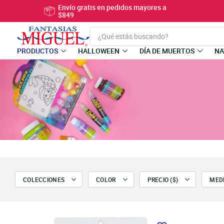
Ir
Envío gratis en pedidos mayores a
directamente
$849
al
contenido
PRODUCTOS
HALLOWEEN
DÍA DE MUERTOS
NA
Utiliza
las
flechas
izquierda/derecha
para
navegar
por
la
presentación
o
deslízate
hacia
COLECCIONES
COLOR
PRECIO ($)
MED
la
izquierda/derecha
si
usas