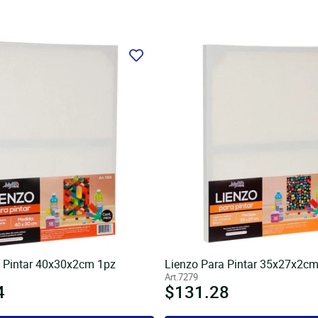
a Pintar 40x30x2cm 1pz
Lienzo Para Pintar 35x27x2cm
Art.7279
4
Precio
$131.28
l
habitual