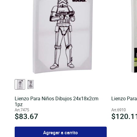
Lienzo Para Niños Dibujos 24x18x2cm
Lienzo Par
1pz
Art.7475
Art.6910
Precio
$83.67
Precio
$120.1
habitual
habitua
Agregar a carrito