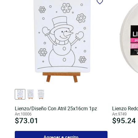
un
dispositivo
móvil
Lienzo/Diseño Con Atril 25x16cm 1pz
Lienzo Red
Art.10006
Art.9749
Precio
$73.01
Precio
$95.24
habitual
habitua
Agregar a carrito