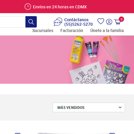
Envíos en 24 horas en CDMX
Contáctanos
0
Carrito
(55)5262-5270
Buscar
Ingresar
Sucursales
Facturación
Únete a la familia