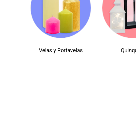
un
dispositivo
móvil
Velas y Portavelas
Quinq