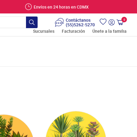
Envíos en 24 horas en CDMX
Contáctanos
0
Carrito
(55)5262-5270
Buscar
Ingresar
Sucursales
Facturación
Únete a la familia