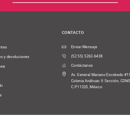
CONTACTO
Enviar Mensaje
ntes
(52 55) 5262-6438
os y devoluciones
Contáctanos
nea
Av. General Mariano Escobedo #1
Colonia Anáhuac II Sección, CDM
ki
C.P.11320, México
os