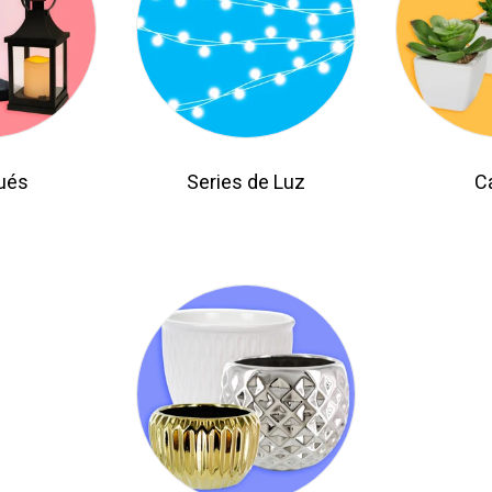
ués
Series de Luz
C