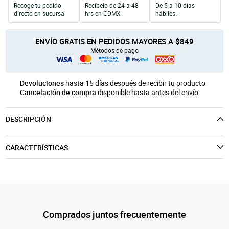
Recoge tu pedido
Recíbelo de 24 a 48
De 5 a 10 días
Unicel
Velas y Portavelas
móvil
directo en sucursal
hrs en CDMX
hábiles.
Productos para Personalización
Quinqués
Manualidades Navideñas
ENVÍO GRATIS EN PEDIDOS MAYORES A $849
Métodos de pago
Devoluciones
hasta 15 días después de recibir tu producto
Cancelación de compra
disponible hasta antes del envío
DESCRIPCIÓN
CARACTERÍSTICAS
Comprados juntos frecuentemente