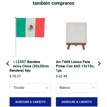
también compraron
ca
Art.12357 Bandera
Art.7468 Lienzo Para
México Chica (20x30cm
Pintar Con Atril 13x10cm
Bandera) 6pz
1pz
Price
Price
$ 70.27
$ 62.49
AGREGAR A CARRITO
AGREGAR A CARRITO