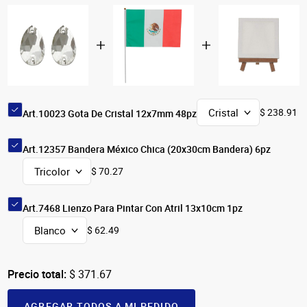
$ 238.91
Art.10023 Gota De Cristal 12x7mm 48pz
Art.12357 Bandera México Chica (20x30cm Bandera) 6pz
$ 70.27
Art.7468 Lienzo Para Pintar Con Atril 13x10cm 1pz
$ 62.49
Precio total:
$ 371.67
AGREGAR TODOS A MI PEDIDO