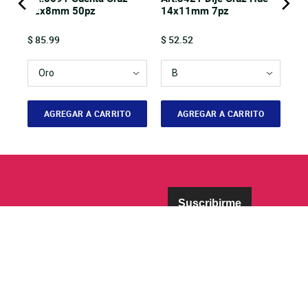
12x8mm 50pz
14x11mm 7pz
Price
Price
$ 85.99
$ 52.52
AGREGAR A CARRITO
AGREGAR A CARRITO
Suscribirme
FANTASÍAS MIGUEL
INFORMACIÓN