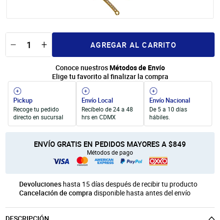
Unicel
Velas y Portavelas
móvil
Productos para Personalización
Quinqués
Manualidades Navideñas
AGREGAR AL CARRITO
Conoce nuestros
Métodos de Envío
Elige tu favorito al finalizar la compra
Pickup
Envío Local
Envío Nacional
Recoge tu pedido
Recíbelo de 24 a 48
De 5 a 10 días
directo en sucursal
hrs en CDMX
hábiles.
ENVÍO GRATIS EN PEDIDOS MAYORES A $849
Métodos de pago
Devoluciones
hasta 15 días después de recibir tu producto
Cancelación de compra
disponible hasta antes del envío
DESCRIPCIÓN