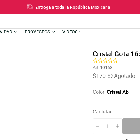
Entrega a toda la República Mexicana
VIDAD
PROYECTOS
VIDEOS
Cristal Gota 
Art.10168
Translation
$170.82
Agotado
missing:
es-
US.products.product
Color:
Cristal Ab
Cantidad: