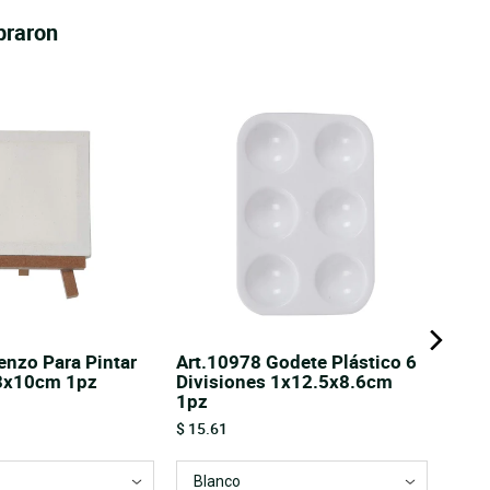
praron
enzo Para Pintar
Art.10978 Godete Plástico 6
13x10cm 1pz
Divisiones 1x12.5x8.6cm
1pz
Price
$ 15.61