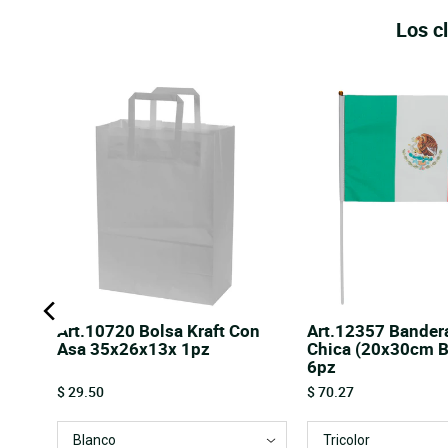
Los c
6mm
Art.10720 Bolsa Kraft Con
Art.12357 Bander
)
Asa 35x26x13x 1pz
Chica (20x30cm B
6pz
Price
Price
$ 29.50
$ 70.27