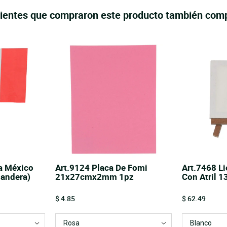
lientes que compraron este producto también com
a México
Art.9124 Placa De Fomi
Art.7468 Li
andera)
21x27cmx2mm 1pz
Con Atril 
Price
Price
$ 4.85
$ 62.49