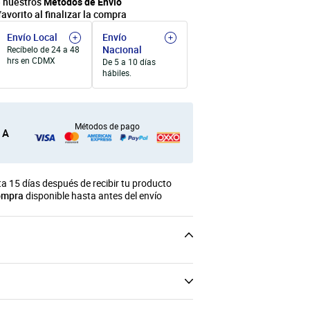
 nuestros
Métodos de Envío
favorito al finalizar la compra
Envío Local
Envío
Nacional
Recíbelo de 24 a 48
hrs en CDMX
De 5 a 10 días
hábiles.
Métodos de pago
 A
a 15 días después de recibir tu producto
ompra
disponible hasta antes del envío