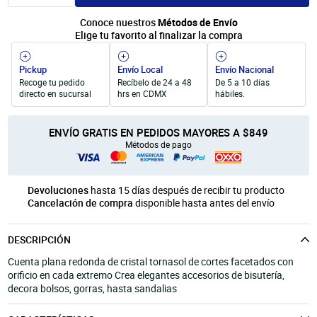
Unicel
Velas y Portavelas
móvil
Conoce nuestros
Métodos de Envío
Productos para Personalización
Quinqués
Elige tu favorito al finalizar la compra
Manualidades Navideñas
Pickup
Envío Local
Envío Nacional
Recoge tu pedido
Recíbelo de 24 a 48
De 5 a 10 días
directo en sucursal
hrs en CDMX
hábiles.
ENVÍO GRATIS EN PEDIDOS MAYORES A $849
Métodos de pago
Devoluciones
hasta 15 días después de recibir tu producto
Cancelación de compra
disponible hasta antes del envío
DESCRIPCIÓN
Cuenta plana redonda de cristal tornasol de cortes facetados con
orificio en cada extremo Crea elegantes accesorios de bisutería,
decora bolsos, gorras, hasta sandalias