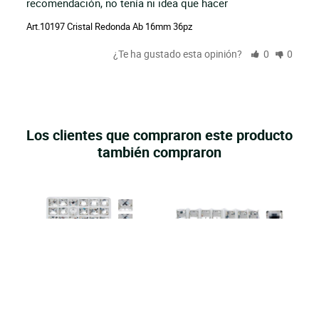
recomendación, no tenía ni idea que hacer
Art.10197 Cristal Redonda Ab 16mm 36pz
¿Te ha gustado esta opinión?
0
0
Los clientes que compraron este producto
también compraron
l
ilo