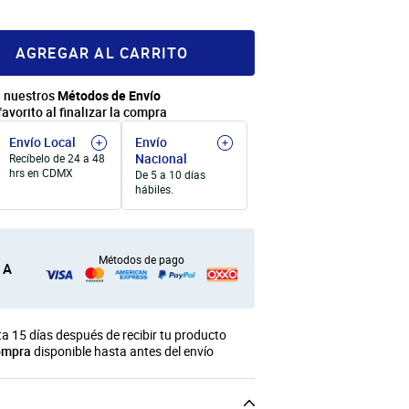
AGREGAR AL CARRITO
 nuestros
Métodos de Envío
favorito al finalizar la compra
Envío Local
Envío
Nacional
Recíbelo de 24 a 48
hrs en CDMX
De 5 a 10 días
hábiles.
Métodos de pago
 A
a 15 días después de recibir tu producto
ompra
disponible hasta antes del envío