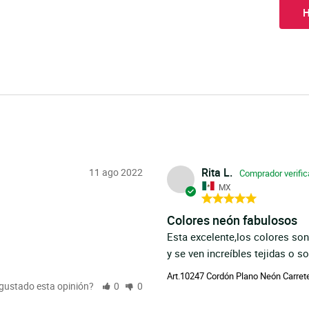
H
Rita L.
11 ago 2022
MX
Colores neón fabulosos
Esta excelente,los colores so
y se ven increíbles tejidas o so
Art.10247 Cordón Plano Neón Carre
 gustado esta opinión?
0
0