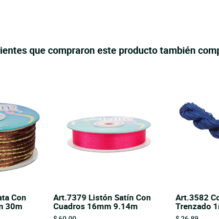
lientes que compraron este producto también com
ata Con
Art.7379 Listón Satín Con
Art.3582 C
mm 30m
Cuadros 16mm 9.14m
Trenzado 
Price
Price
$ 60.00
$ 26.89