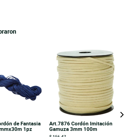
praron
ordón de Fantasia
Art.7876 Cordón Imitación
1mmx30m 1pz
Gamuza 3mm 100m
Price
$ 156.47