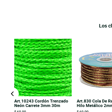
Los c
do
Art.10243 Cordón Trenzado
Art.830 Cola De R
Neón Carrete 3mm 30m
Hilo Metálico 2
Price
Price
$ 60.00
$ 60.00