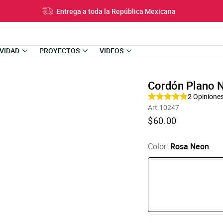
Entrega a toda la República Mexicana
VIDAD
PROYECTOS
VIDEOS
Cordón Plano 
2
Opinione
Art.10247
Translation
$60.00
missing:
es-
US.products.product
Color:
Rosa Neon