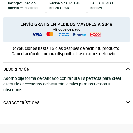
Recoge tu pedido
Recíbelo de 24 a 48
De 5 a 10 días
Unicel
Velas y Portavelas
móvil
directo en sucursal
hrs en CDMX
hábiles.
Productos para Personalización
Quinqués
Manualidades Navideñas
ENVÍO GRATIS EN PEDIDOS MAYORES A $849
Métodos de pago
Devoluciones
hasta 15 días después de recibir tu producto
Cancelación de compra
disponible hasta antes del envío
DESCRIPCIÓN
Adorno dije forma de candado con ranura Es perfecta para crear
divertidos accesorios de bisutería ideales para recuerdos u
obsequios
CARACTERÍSTICAS