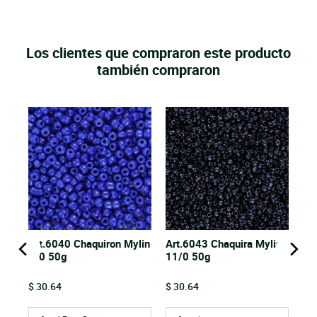
Los clientes que compraron este producto
también compraron
nda
cm
Art.6040 Chaquiron Mylin
Art.6043 Chaquira Mylin
6/0 50g
11/0 50g
Price
Price
$ 30.64
$ 30.64