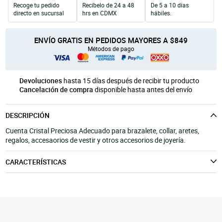
Recoge tu pedido
Recíbelo de 24 a 48
De 5 a 10 días
Unicel
Velas y Portavelas
móvil
directo en sucursal
hrs en CDMX
hábiles.
Productos para Personalización
Quinqués
Manualidades Navideñas
ENVÍO GRATIS EN PEDIDOS MAYORES A $849
Métodos de pago
Devoluciones
hasta 15 días después de recibir tu producto
Cancelación de compra
disponible hasta antes del envío
DESCRIPCIÓN
Cuenta Cristal Preciosa Adecuado para brazalete, collar, aretes,
regalos, accesaorios de vestir y otros accesorios de joyería.
CARACTERÍSTICAS