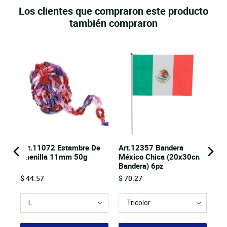
Los clientes que compraron este producto
también compraron
Art.11072 Estambre De
Art.12357 Bandera
Chenilla 11mm 50g
México Chica (20x30cm
Bandera) 6pz
Price
Price
$ 44.57
$ 70.27