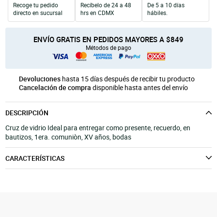
Recoge tu pedido
Recíbelo de 24 a 48
De 5 a 10 días
Unicel
Velas y Portavelas
móvil
directo en sucursal
hrs en CDMX
hábiles.
Productos para Personalización
Quinqués
Manualidades Navideñas
ENVÍO GRATIS EN PEDIDOS MAYORES A $849
Métodos de pago
Devoluciones
hasta 15 días después de recibir tu producto
Cancelación de compra
disponible hasta antes del envío
DESCRIPCIÓN
Cruz de vidrio Ideal para entregar como presente, recuerdo, en
bautizos, 1era. comuniòn, XV años, bodas
CARACTERÍSTICAS