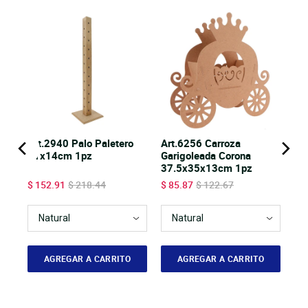
a 5
Art.2940 Palo Paletero
Art.6256 Carroza
61x14cm 1pz
Garigoleada Corona
37.5x35x13cm 1pz
Sale price
Original price
Sale price
Original price
$ 152.91
$ 218.44
$ 85.87
$ 122.67
AGREGAR A CARRITO
AGREGAR A CARRITO