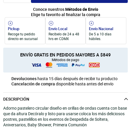
Unicel
Velas y Portavelas
móvil
Conoce nuestros
Métodos de Envío
Productos para Personalización
Quinqués
Elige tu favorito al finalizar la compra
Manualidades Navideñas
Pickup
Envío Local
Envío Nacional
Recoge tu pedido
Recíbelo de 24 a 48
De 5 a 10 días
directo en sucursal
hrs en CDMX
hábiles.
ENVÍO GRATIS EN PEDIDOS MAYORES A $849
Métodos de pago
Devoluciones
hasta 15 días después de recibir tu producto
Cancelación de compra
disponible hasta antes del envío
DESCRIPCIÓN
Adorno pastelero circular diseño en orillas de ondas cuenta con base
que da altura Decóralo y listo para usarse coloca los más deliciosos
postres, pastelillos en los eventos de Despedida de Soltera,
Aniversarios, Baby Shower, Primera Comunión