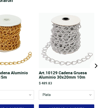
praron
adena Aluminio
Art.10129 Cadena Gruesa
15m
Aluminio 30x20mm 10m
Price
$ 489.83