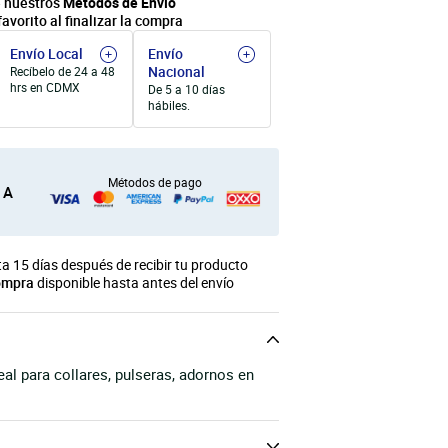
 nuestros
Métodos de Envío
favorito al finalizar la compra
Envío Local
Envío
Nacional
Recíbelo de 24 a 48
hrs en CDMX
De 5 a 10 días
hábiles.
Métodos de pago
 A
a 15 días después de recibir tu producto
ompra
disponible hasta antes del envío
al para collares, pulseras, adornos en