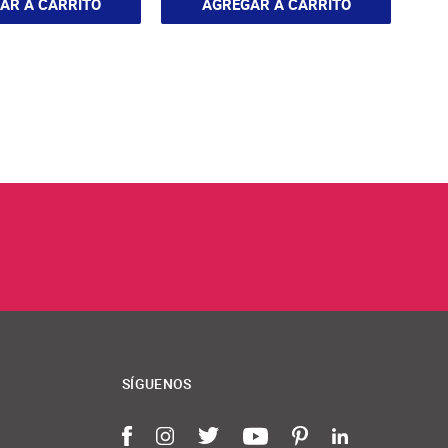
AR A CARRITO
AGREGAR A CARRITO
SÍGUENOS
Facebook
Instagram
Twitter
YouTube
Pinterest
LinkedIn