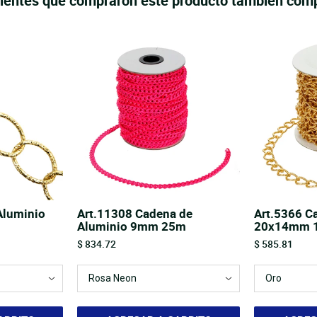
lientes que compraron este producto también com
Aluminio
Art.11308 Cadena de
Art.5366 C
Aluminio 9mm 25m
20x14mm 
Price
Price
$ 834.72
$ 585.81