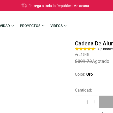
Entrega a toda la República Mexicana
VIDAD
PROYECTOS
VIDEOS
Cadena De Al
1
Opinione
Art.1345
Translation
$809.73
Agotado
missing:
es-
US.products.product
Color:
Oro
Cantidad: