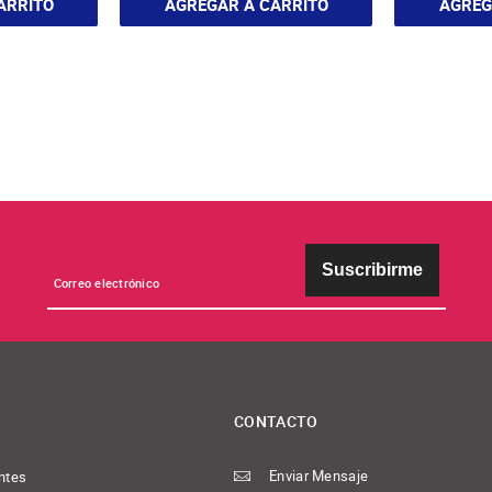
ARRITO
AGREGAR A CARRITO
AGREG
Suscribirme
CONTACTO
Enviar Mensaje
ntes