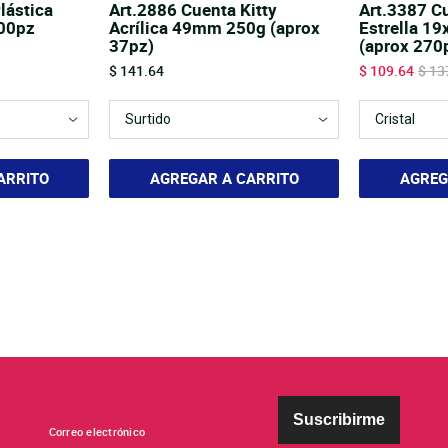
lástica
Art.2886 Cuenta Kitty
Art.3387 Cu
00pz
Acrílica 49mm 250g (aprox
Estrella 1
37pz)
(aprox 270
Price
Sale price
Origi
$ 141.64
$ 109.64
$ 13
ARRITO
AGREGAR A CARRITO
AGREG
Suscribirme