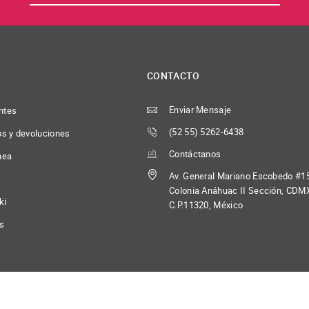
CONTACTO
Enviar Mensaje
ntes
(52 55) 5262-6438
os y devoluciones
Contáctanos
nea
Av. General Mariano Escobedo #1
Colonia Anáhuac II Sección, CDM
ki
C.P.11320, México
os