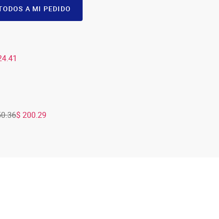
TODOS A MI PEDIDO
24.41
50.36
$ 200.29