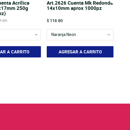
enta Acrílica
Art.2626 Cuenta Mk Redonda
9x17mm 250g
14x10mm aprox 1000pz
pz)
nal price
Price
7.05
$ 118.80
AR A CARRITO
AGREGAR A CARRITO