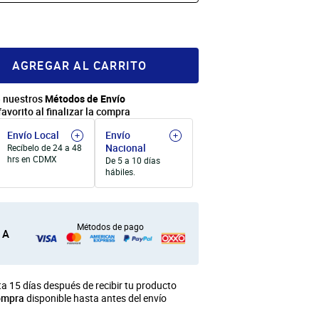
AGREGAR AL CARRITO
 nuestros
Métodos de Envío
favorito al finalizar la compra
Envío Local
Envío
Nacional
Recíbelo de 24 a 48
hrs en CDMX
De 5 a 10 días
hábiles.
Métodos de pago
 A
a 15 días después de recibir tu producto
ompra
disponible hasta antes del envío