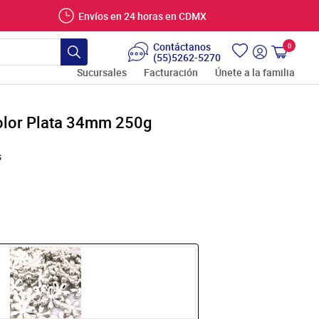
Envíos en 24 horas en CDMX
Contáctanos
0
Carrito
(55)5262-5270
Buscar
Ingresar
Sucursales
Facturación
Únete a la familia
Color Plata 34mm 250g
s
n
.price.regular_price
s.product.price.sale_price