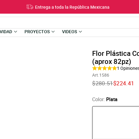
Entrega a toda la República Mexicana
VIDAD
PROYECTOS
VIDEOS
Flor Plástica 
(aprox 82pz)
1
Opinione
Art.1586
Translation
Translatio
$280.51
$224.41
missing:
missing:
es-
es-
US.products.product
US.product
Color:
Plata