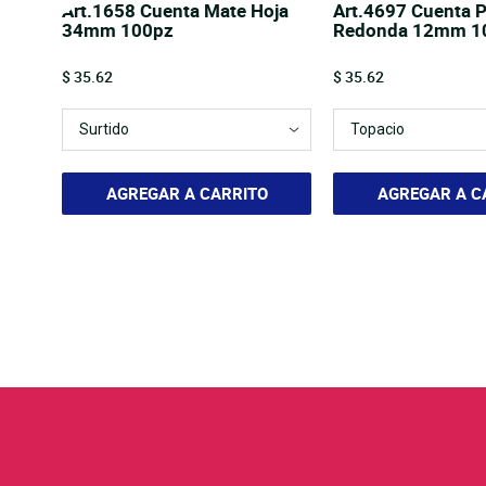
onda
Art.1658 Cuenta Mate Hoja
Art.4697 Cuenta P
34mm 100pz
Redonda 12mm 1
Price
Price
$ 35.62
$ 35.62
AGREGAR A CARRITO
AGREGAR A C