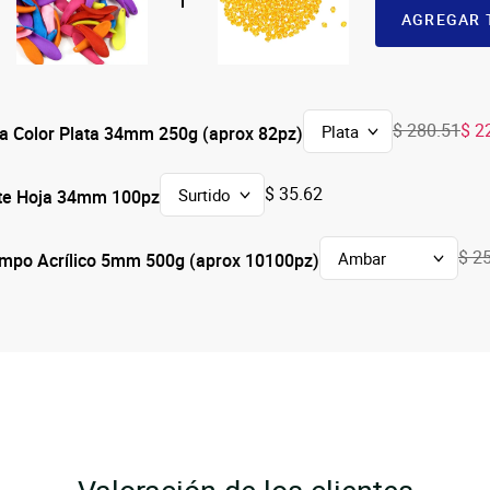
AGREGAR 
$ 280.51
$ 2
ica Color Plata 34mm 250g (aprox 82pz)
$ 35.62
te Hoja 34mm 100pz
$ 2
ompo Acrílico 5mm 500g (aprox 10100pz)