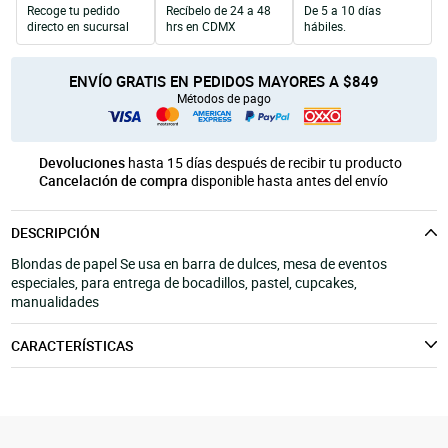
Recoge tu pedido
Recíbelo de 24 a 48
De 5 a 10 días
Unicel
Velas y Portavelas
móvil
directo en sucursal
hrs en CDMX
hábiles.
Productos para Personalización
Quinqués
Manualidades Navideñas
ENVÍO GRATIS EN PEDIDOS MAYORES A $849
Métodos de pago
Devoluciones
hasta 15 días después de recibir tu producto
Cancelación de compra
disponible hasta antes del envío
DESCRIPCIÓN
Blondas de papel Se usa en barra de dulces, mesa de eventos
especiales, para entrega de bocadillos, pastel, cupcakes,
manualidades
CARACTERÍSTICAS