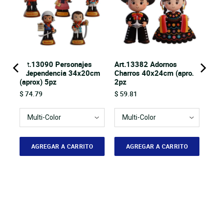
Art.13090 Personajes
Art.13382 Adornos
pz
Independencia 34x20cm
Charros 40x24cm (aprox)
(aprox) 5pz
2pz
Price
Price
$ 74.79
$ 59.81
AGREGAR A CARRITO
AGREGAR A CARRITO