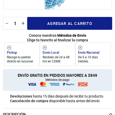
Unicel
Velas y Portavelas
móvil
Productos para Personalización
Quinqués
Manualidades Navideñas
AGREGAR AL CARRITO
Conoce nuestros
Métodos de Envío
Elige tu favorito al finalizar la compra
Pickup
Envío Local
Envío Nacional
Recoge tu pedido
Recíbelo de 24 a 48
De 5 a 10 días
directo en sucursal
hrs en CDMX
hábiles.
ENVÍO GRATIS EN PEDIDOS MAYORES A $849
Métodos de pago
Devoluciones
hasta 15 días después de recibir tu producto
Cancelación de compra
disponible hasta antes del envío
DESCRIPCIÓN