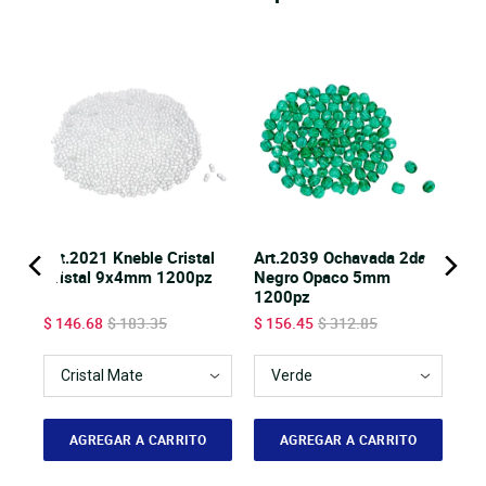
Art.2021 Kneble Cristal
Art.2039 Ochavada 2da.
pz
Cristal 9x4mm 1200pz
Negro Opaco 5mm
1200pz
Sale price
Original price
Sale price
Original price
$ 146.68
$ 183.35
$ 156.45
$ 312.85
AGREGAR A CARRITO
AGREGAR A CARRITO