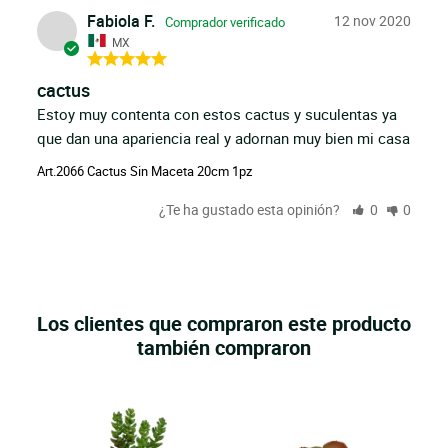
Fabiola F.
12 nov 2020
MX
cactus
Estoy muy contenta con estos cactus y suculentas ya 
que dan una apariencia real y adornan muy bien mi casa
Art.2066 Cactus Sin Maceta 20cm 1pz
¿Te ha gustado esta opinión?
0
0
Los clientes que compraron este producto
también compraron
e