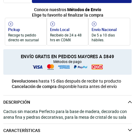
Unicel
Velas y Portavelas
móvil
Conoce nuestros
Métodos de Envío
Productos para Personalización
Quinqués
Elige tu favorito al finalizar la compra
Manualidades Navideñas
Pickup
Envío Local
Envío Nacional
Recoge tu pedido
Recíbelo de 24 a 48
De 5 a 10 días
directo en sucursal
hrs en CDMX
hábiles.
ENVÍO GRATIS EN PEDIDOS MAYORES A $849
Métodos de pago
Devoluciones
hasta 15 días después de recibir tu producto
Cancelación de compra
disponible hasta antes del envío
DESCRIPCIÓN
Cactus sin maceta Perfecto para la base de madera, decorado con
arena fina y piedras decorativas, para la mesa de cristal de su sala
CARACTERÍSTICAS