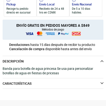
Unicel
Velas y Portavelas
móvil
Pickup
Envío Local
Envío Nacional
Recoge tu pedido
Recíbelo de 24 a 48
De 5 a 10 días
Productos para Personalización
Quinqués
directo en sucursal
hrs en CDMX
hábiles.
Manualidades Navideñas
ENVÍO GRATIS EN PEDIDOS MAYORES A $849
Métodos de pago
Devoluciones
hasta 15 días después de recibir tu producto
Cancelación de compra
disponible hasta antes del envío
DESCRIPCIÓN
Banda para botella de agua princesa Se usa para personalizar
botellas de agua en fiestas de pricesas
CARACTERÍSTICAS