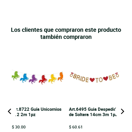
Los clientes que compraron este producto
también compraron
Art.8722 Guía Unicornios
Art.6495 Guia Despedida
x12 2m 1pz
de Soltera 14cm 3m 1pz
Price
Price
$ 30.00
$ 60.61