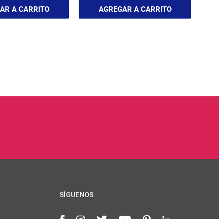
AR A CARRITO
AGREGAR A CARRITO
SÍGUENOS
Facebook
Instagram
Twitter
YouTube
Pinterest
LinkedIn