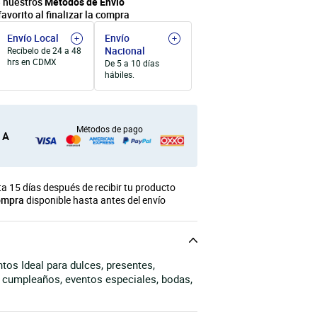
 nuestros
Métodos de Envío
favorito al finalizar la compra
Envío Local
Envío
Nacional
Recíbelo de 24 a 48
hrs en CDMX
De 5 a 10 días
hábiles.
Métodos de pago
 A
a 15 días después de recibir tu producto
ompra
disponible hasta antes del envío
tos Ideal para dulces, presentes,
 cumpleaños, eventos especiales, bodas,