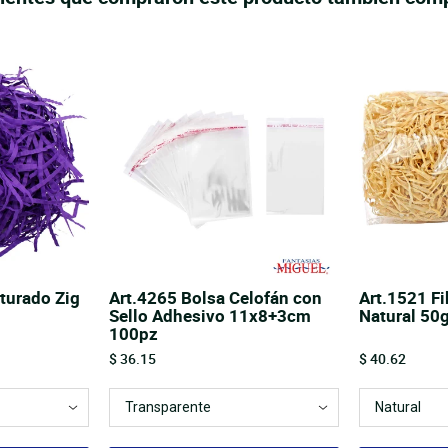
iturado Zig
Art.4265 Bolsa Celofán con
Art.1521 F
Sello Adhesivo 11x8+3cm
Natural 50
100pz
Price
Price
$ 36.15
$ 40.62