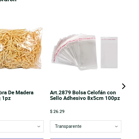
ibra De Madera
Art.2879 Bolsa Celofán con
g 1pz
Sello Adhesivo 8x5cm 100pz
Price
$ 26.29