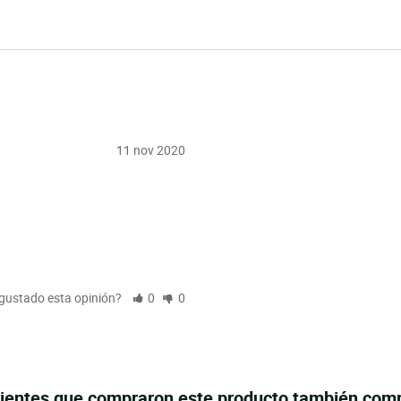
11 nov 2020
 gustado esta opinión?
0
0
lientes que compraron este producto también com