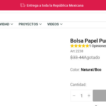
Entrega a toda la República Mexicana
VIDAD
PROYECTOS
VIDEOS
Bolsa Papel P
1
Opinione
Art.2238
Translation
$33.44
Agotado
missing:
es-
US.products.product
Color:
Natural/Bco
Cantidad: