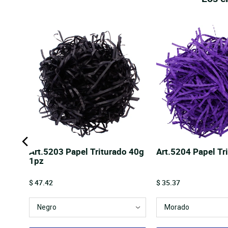
Art.5203 Papel Triturado 40g
Art.5204 Papel Tr
1pz
Price
Price
$ 47.42
$ 35.37