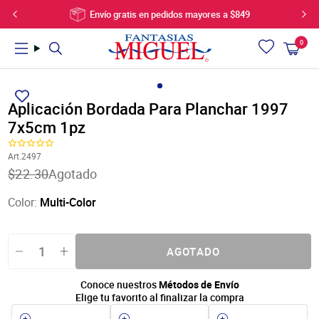
Ir
Envío gratis en pedidos mayores a $849
directamente
al
0
Carrito
artí
contenido
Utiliza
PRODUCTOS
HALLOWEEN
DÍA DE MUERTOS
NAVIDAD
PROYECTOS
VIDEOS
las
flechas
Aplicación Bordada Para Planchar 1997
izquierda/derecha
7x5cm 1pz
Novedades
Decoración Halloween
Flores
Ofertas Navideñas
Bebes, Bautizos, Baby Shower
Videos Celebraciones
para
Ofertas
Madera Halloween
Decoración Día de muertos
Adviento
Bodas y Despedida de Soltera
Videos Para Niños
navegar
Art.2497
Manualidades
Calaveras
Altares
Navidad Tendencias 2026
Navidad
Videos para Fiestas
por
Translation
$22.30
Agotado
la
Artículos para fiestas
Disfraces
Madera Día de muertos
Picks y Cerezas
Celebraciones
Videos para Bebés
missing:
presentación
es-
Cumpleaños y celebraciones
Calabazas
Personajes
Nochebuenas y Follajes
Fiestas
Videos para Decoración
Color:
Multi-Color
o
US.products.product.price.regular_price
Madera
Guías, Coronas y Pinos
Decoración
Videos de Ceremonias
deslízate
Flores, plantas y bases
Adornos Navideños
Manualidades para Niños y Jóvenes
Cómo se Usa
hacia
Listones, hilos y cordones
Escarchas y Mallas
Moda, Accesorios y Joyería
la
AGOTADO
izquierda/derecha
Artículos de Joyería
Madera Navideña
Letras y Marcos con Lentejuela
si
Decoración y telas
Impresos Navideños
Galeria de Videos
Conoce nuestros
Métodos de Envío
usas
Bolsas, cajas y botes
Listones y Cordones Navideños
Elige tu favorito al finalizar la compra
un
Artículos de vidrio
Regalos Navideños
dispositivo