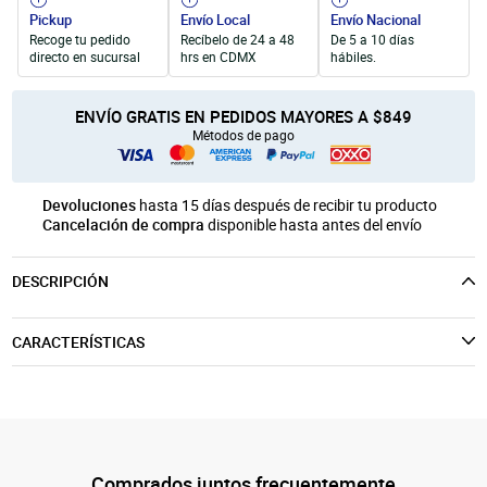
Unicel
Velas y Portavelas
móvil
Pickup
Envío Local
Envío Nacional
Recoge tu pedido
Recíbelo de 24 a 48
De 5 a 10 días
Productos para Personalización
Quinqués
directo en sucursal
hrs en CDMX
hábiles.
Manualidades Navideñas
ENVÍO GRATIS EN PEDIDOS MAYORES A $849
Métodos de pago
Devoluciones
hasta 15 días después de recibir tu producto
Cancelación de compra
disponible hasta antes del envío
DESCRIPCIÓN
CARACTERÍSTICAS
Comprados juntos frecuentemente