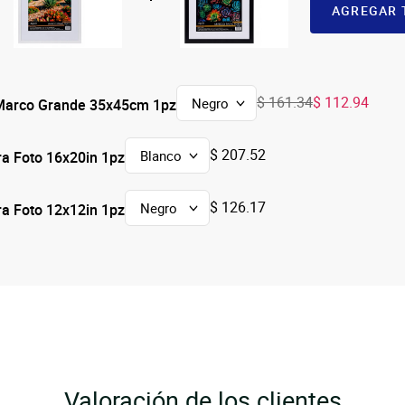
AGREGAR 
$ 161.34
$ 112.94
 Marco Grande 35x45cm 1pz
$ 207.52
a Foto 16x20in 1pz
$ 126.17
a Foto 12x12in 1pz
Valoración de los clientes