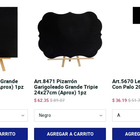
 Grande
Art.8471 Pizarrón
Art.5670 Le
Aprox) 1pz
Garigoleado Grande Tripie
Con Palo 
24x27cm (Aprox) 1pz
Sale price
Original price
Sale price
Origin
$ 62.35
$ 89.07
$ 36.19
$ 51.
ARRITO
AGREGAR A CARRITO
AGREG