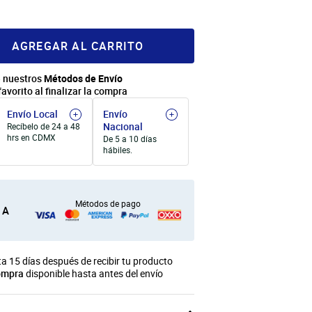
AGREGAR AL CARRITO
 nuestros
Métodos de Envío
favorito al finalizar la compra
Envío Local
Envío
Nacional
Recíbelo de 24 a 48
hrs en CDMX
De 5 a 10 días
hábiles.
Métodos de pago
 A
a 15 días después de recibir tu producto
ompra
disponible hasta antes del envío