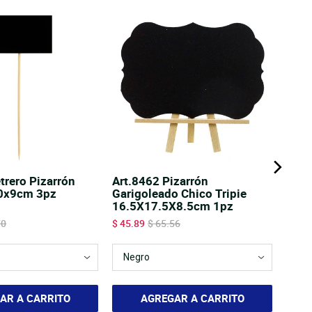
trero Pizarrón
Art.8462 Pizarrón
20x9cm 3pz
Garigoleado Chico Tripie
16.5X17.5X8.5cm 1pz
al price
Sale price
Original price
70
$ 45.89
$ 65.56
AR A CARRITO
AGREGAR A CARRITO