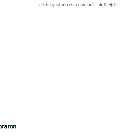
¿Te ha gustado esta opinión?
0
0
praron