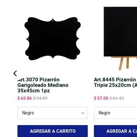
ble
Art.3070 Pizarrón
Art.8445 Pizarrón
cm
Garigoleado Mediano
Tripie 25x20cm (
35x45cm 1pz
Sale price
Original price
Sale price
Original price
$ 65.86
$ 94.09
$ 57.00
$ 81.43
AGREGAR A CARRITO
AGREGAR A C