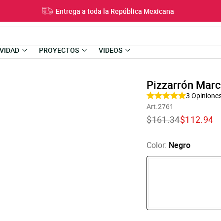
Entrega a toda la República Mexicana
VIDAD
PROYECTOS
VIDEOS
Pizzarrón Mar
3
Opinione
Art.2761
Translation
Translatio
$161.34
$112.94
missing:
missing:
es-
es-
US.products.product
US.product
Color:
Negro