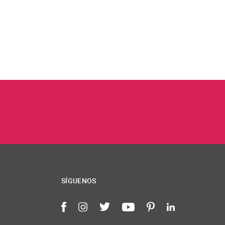
SÍGUENOS
Facebook
Instagram
Twitter
YouTube
Pinterest
LinkedIn