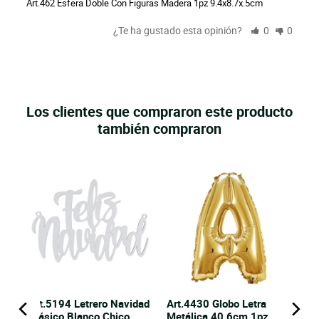
Art.462 Esfera Doble Con Figuras Madera 1pz 9.4x8.7x.5cm
¿Te ha gustado esta opinión?
0
0
Los clientes que compraron este producto
también compraron
era
Art.5194 Letrero Navidad
Art.4430 Globo Letra
Clásico Blanco Chico
Metálica 40.6cm 1pz