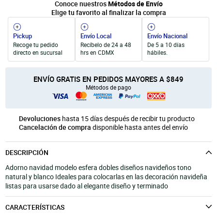
Conoce nuestros
Métodos de Envío
Unicel
Velas y Portavelas
móvil
Elige tu favorito al finalizar la compra
Productos para Personalización
Quinqués
Manualidades Navideñas
Pickup
Envío Local
Envío Nacional
Recoge tu pedido
Recíbelo de 24 a 48
De 5 a 10 días
directo en sucursal
hrs en CDMX
hábiles.
ENVÍO GRATIS EN PEDIDOS MAYORES A $849
Métodos de pago
Devoluciones
hasta 15 días después de recibir tu producto
Cancelación de compra
disponible hasta antes del envío
DESCRIPCIÓN
Adorno navidad modelo esfera dobles diseños navideños tono
natural y blanco Ideales para colocarlas en las decoración navideña
listas para usarse dado al elegante diseño y terminado
CARACTERÍSTICAS